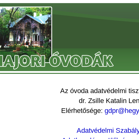
Az óvoda adatvédelmi tiszt
dr. Zsille Katalin Le
Elérhetősége:
gdpr@hegy
Adatvédelmi Szabály