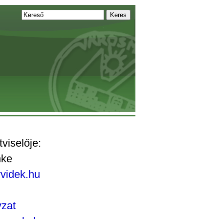
viselője:
nke
videk.hu
zat