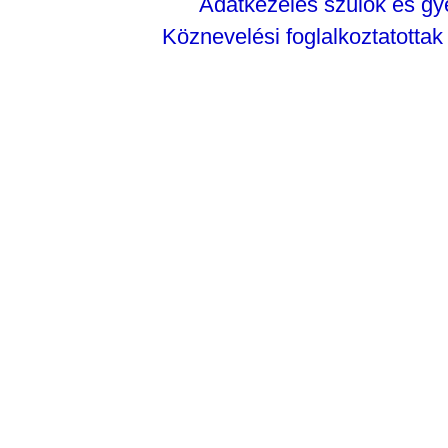
Adatkezelés szülők és g
Köznevelési foglalkoztatottak