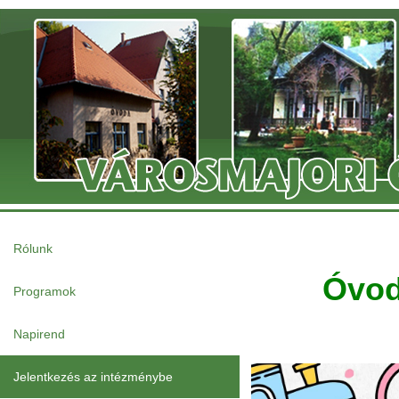
Rólunk
Óvod
Programok
Napirend
Jelentkezés az intézménybe