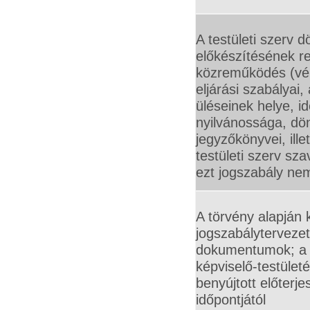
A testületi szerv d
előkészítésének re
közreműködés (vé
eljárási szabályai, 
üléseinek helye, i
nyilvánossága, dö
jegyzőkönyvei, ille
testületi szerv sz
ezt jogszabály ne
A törvény alapján
jogszabályterveze
dokumentumok; a 
képviselő-testület
benyújtott előterj
időpontjától