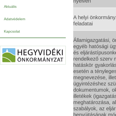
nyelven
Aktuális
A helyi önkormányz
Adatvédelem
feladatai
Kapcsolat
Államigazgatási, 
egyéb hatósági üg
és eljárástípusonk
rendelkező szerv
hatáskör gyakorlá
esetén a tényleges
megnevezése, illet
ügyintézéshez sz
dokumentumok, ok
illetékek (igazgatás
meghatározása, ala
szabályok, az eljár
benyújtásának módj