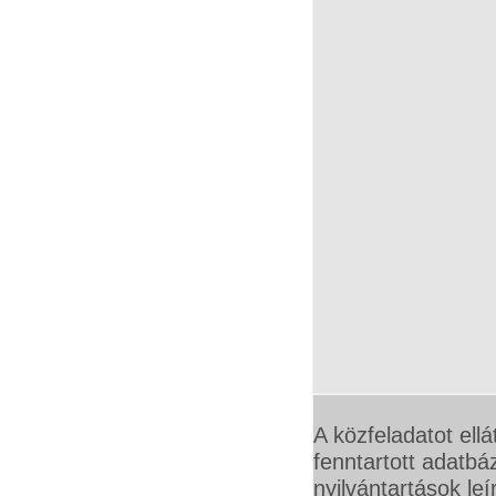
A közfeladatot ellá
fenntartott adatbáz
nyilvántartások leí