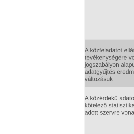
A közfeladatot ellá
tevékenységére v
jogszabályon alapul
adatgyűjtés eredmé
változásuk
A közérdekű adato
kötelező statisztik
adott szervre vona