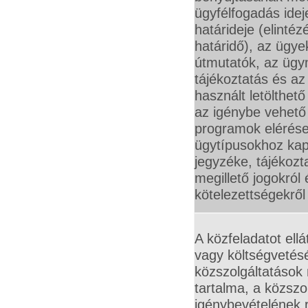
ügyfélfogadás idej
határideje (elintéz
határidő), az ügye
útmutatók, az üg
tájékoztatás és a
használt letölthe
az igénybe vehető 
programok elérése,
ügytípusokhoz kap
jegyzéke, tájékozt
megillető jogokról 
kötelezettségekről
A közfeladatot ellát
vagy költségvetésé
közszolgáltatáso
tartalma, a közszo
igénybevételének r