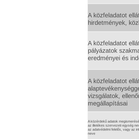
A közfeladatot ellá
hirdetmények, k
A közfeladatot ellát
pályázatok szakma
eredményei és ind
A közfeladatot ellá
alaptevékenységge
vizsgálatok, ellen
megállapításai
A közérdekű adatok megismerésére
az illetékes szervezeti egység nev
az adatvédelmi felelős, vagy az i
neve