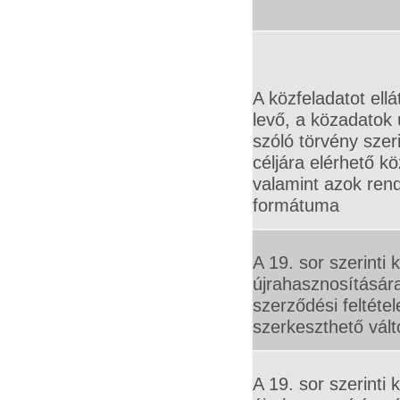
A közfeladatot ell
levő, a közadatok 
szóló törvény szer
céljára elérhető kö
valamint azok rend
formátuma
A 19. sor szerinti
újrahasznosításár
szerződési feltéte
szerkeszthető vált
A 19. sor szerinti