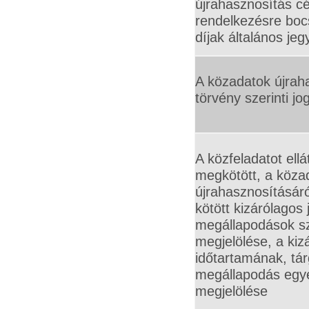
újrahasznosítás cé
rendelkezésre boc
díjak általános je
A közadatok újrah
törvény szerinti jo
A közfeladatot ellá
megkötött, a köza
újrahasznosításáró
kötött kizárólagos 
megállapodások sz
megjelölése, a kiz
időtartamának, tár
megállapodás egy
megjelölése