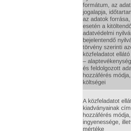
formátum, az adatk
jogalapja, időtarta
az adatok forrása,
esetén a kitöltend
adatvédelmi nyilvá
bejelentendő nyilv
törvény szerinti az
közfeladatot ellátó
– alaptevékenység
és feldolgozott ada
hozzáférés módja,
költségei
A közfeladatot ellá
kiadványainak cím
hozzáférés módja,
ingyenessége, illet
mértéke