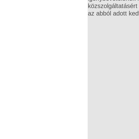
közszolgáltatásért
az abból adott k