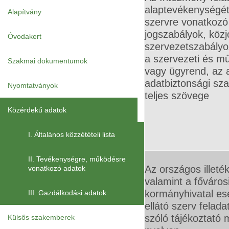
alaptevékenységé
Alapítvány
szervre vonatkozó
jogszabályok, közj
Óvodakert
szervezetszabályo
a szervezeti és m
Szakmai dokumentumok
vagy ügyrend, az 
adatbiztonsági sza
Nyomtatványok
teljes szövege
Közérdekű adatok
I. Általános közzétételi lista
II. Tevékenységre, működésre
Az országos illeté
vonatkozó adatok
valamint a főváros
kormányhivatal es
III. Gazdálkodási adatok
ellátó szerv felad
szóló tájékoztató
Külsős szakemberek