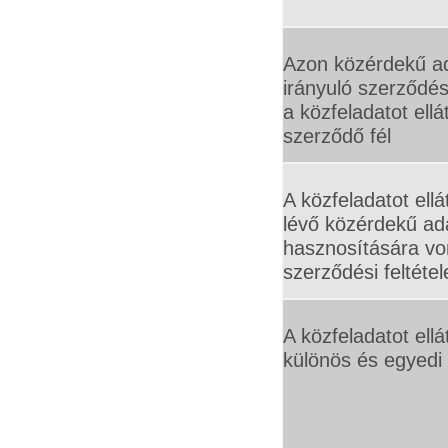
Azon közérdekű a
irányuló szerződés
a közfeladatot ellá
szerződő fél
A közfeladatot ell
lévő közérdekű ad
hasznosítására vo
szerződési feltétel
A közfeladatot ell
különös és egyedi k